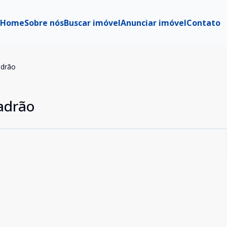
Home
Sobre nós
Buscar imóvel
Anunciar imóvel
Contato
adrão
Padrão