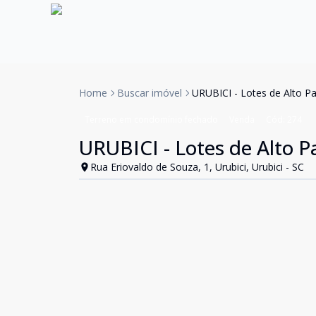
Home
Buscar imóvel
URUBICI - Lotes de Alto P
Terreno em condomínio fechado
Venda
Cód:
274
URUBICI - Lotes de Alto 
Rua Eriovaldo de Souza, 1, Urubici, Urubici - SC